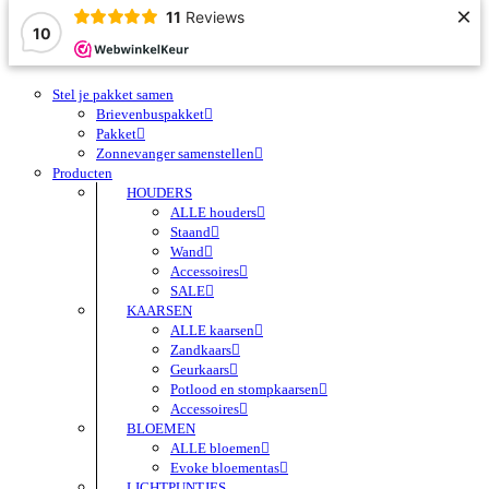
×
11
Reviews
10
Stel je pakket samen
Brievenbuspakket
Pakket
Zonnevanger samenstellen
Producten
HOUDERS
ALLE houders
Staand
Wand
Accessoires
SALE
KAARSEN
ALLE kaarsen
Zandkaars
Geurkaars
Potlood en stompkaarsen
Accessoires
BLOEMEN
ALLE bloemen
Evoke bloementas
LICHTPUNTJES