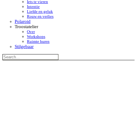
Iets te vieren
Intentie
Liefde en geluk
Rouw en verlies
Polaroid
Troostatelier
Over
Workshops
Ruimte huren
Stilgebaar