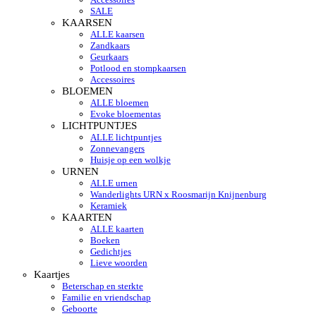
SALE
KAARSEN
ALLE kaarsen
Zandkaars
Geurkaars
Potlood en stompkaarsen
Accessoires
BLOEMEN
ALLE bloemen
Evoke bloementas
LICHTPUNTJES
ALLE lichtpuntjes
Zonnevangers
Huisje op een wolkje
URNEN
ALLE urnen
Wanderlights URN x Roosmarijn Knijnenburg
Keramiek
KAARTEN
ALLE kaarten
Boeken
Gedichtjes
Lieve woorden
Kaartjes
Beterschap en sterkte
Familie en vriendschap
Geboorte