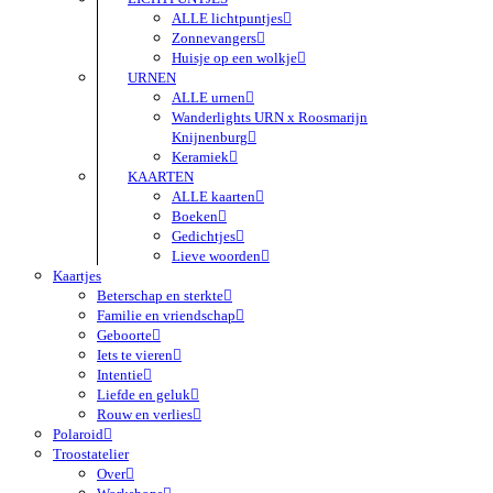
ALLE lichtpuntjes
Zonnevangers
Huisje op een wolkje
URNEN
ALLE urnen
Wanderlights URN x Roosmarijn
Knijnenburg
Keramiek
KAARTEN
ALLE kaarten
Boeken
Gedichtjes
Lieve woorden
Kaartjes
Beterschap en sterkte
Familie en vriendschap
Geboorte
Iets te vieren
Intentie
Liefde en geluk
Rouw en verlies
Polaroid
Troostatelier
Over